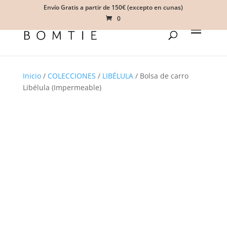
Envío Gratis a partir de 150€ (excepto en cunas)
0
Inicio
/
COLECCIONES
/
LIBÉLULA
/ Bolsa de carro
Libélula (Impermeable)