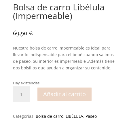
Bolsa de carro Libélula
(Impermeable)
69,90
€
Nuestra bolsa de carro impermeable es ideal para
llevar lo indispensable para el bebé cuando salimos
de paseo. Su interior es impermeable .Además tiene
dos bolsillos que ayudan a organizar su contenido.
Hay existencias
Bolsa
Añadir al carrito
de
carro
Libélula
(Impermeable)
Categorías:
Bolsa de carro
,
LIBÉLULA
,
Paseo
cantidad