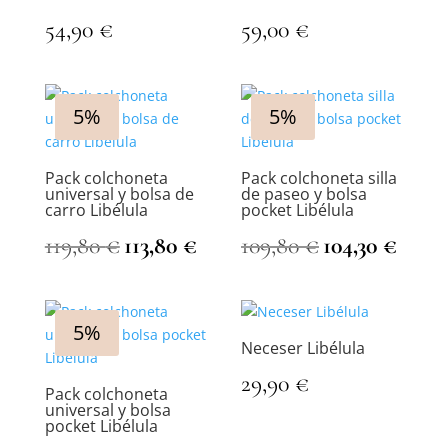
54,90
€
59,00
€
5%
5%
Pack colchoneta
Pack colchoneta silla
universal y bolsa de
de paseo y bolsa
carro Libélula
pocket Libélula
El
El
El
El
119,80
€
113,80
€
109,80
€
104,30
€
precio
precio
precio
precio
original
actual
original
actual
era:
es:
era:
es:
119,80 €.
113,80 €.
109,80 €.
104,30 
5%
Neceser Libélula
29,90
€
Pack colchoneta
universal y bolsa
pocket Libélula