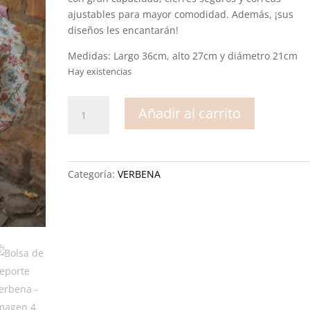
ajustables para mayor comodidad. Además, ¡sus
diseños les encantarán!
Medidas: Largo 36cm, alto 27cm y diámetro 21cm
Hay existencias
Bolsa
Añadir al carrito
de
deporte
Verbena
cantidad
Categoría:
VERBENA