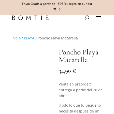
Envío Gratis a partir de 150€ (excepto en cunas)
0
Inicio
/
PLAYA
/ Poncho Playa Macarella
Poncho Playa
Macarella
€
34,90
Venta en preorder:
entrega a partir del 28 de
abril
¡Todo lo que tu pequeño
necesita después de un