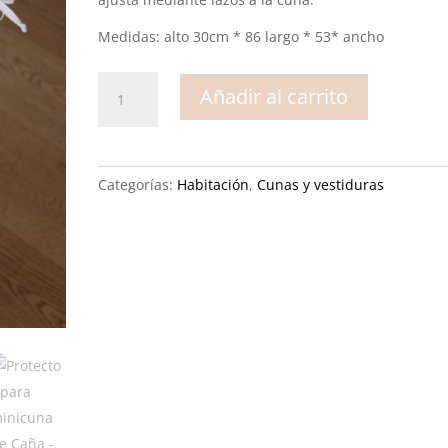
Medidas: alto 30cm * 86 largo * 53* ancho
Protector
Añadir al carrito
para
minicuna
de
Caña
Categorías:
Habitación
,
Cunas y vestiduras
cantidad