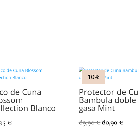
10%
co de Cuna
Protector de C
ossom
Bambula doble
llection Blanco
gasa Mint
El
El
,95
€
89,90
€
80,90
€
precio
precio
original
actual