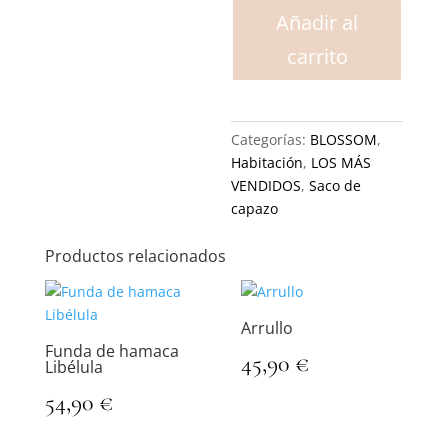
Saco
Añadir al
de
carrito
Cuna
Blossom
Collection
Blanco
Categorías:
BLOSSOM
,
cantidad
Habitación
,
LOS MÁS
VENDIDOS
,
Saco de
capazo
Productos relacionados
Arrullo
Funda de hamaca
45,90
€
Libélula
54,90
€