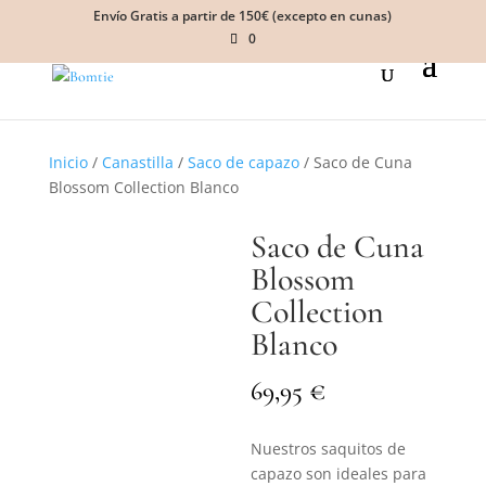
Envío Gratis a partir de 150€ (excepto en cunas)
0
Inicio
/
Canastilla
/
Saco de capazo
/ Saco de Cuna
Blossom Collection Blanco
Saco de Cuna
Blossom
Collection
Blanco
€
69,95
Nuestros saquitos de
capazo son ideales para