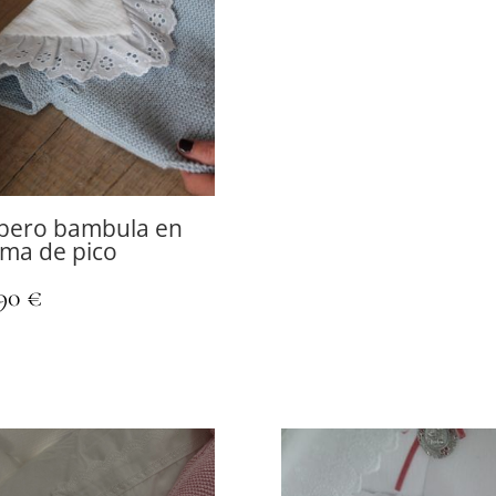
bero bambula en
rma de pico
,90
€