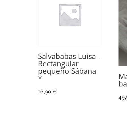
Salvababas Luisa –
Rectangular
pequeño Sábana
Ma
*
ba
16,90
€
49