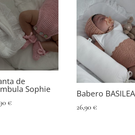
nta de
mbula Sophie
Babero BASILEA
,90
€
26,90
€