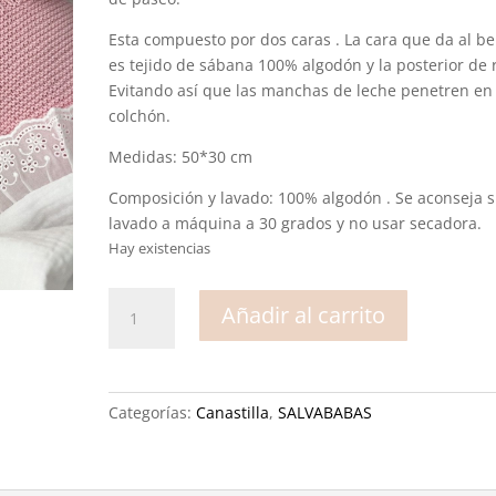
Esta compuesto por dos caras . La cara que da al b
es tejido de sábana 100% algodón y la posterior de r
Evitando así que las manchas de leche penetren en 
colchón.
Medidas: 50*30 cm
Composición y lavado: 100% algodón . Se aconseja 
lavado a máquina a 30 grados y no usar secadora.
Hay existencias
Salvababas
Añadir al carrito
Julia
-
Rectangular
mediano
Categorías:
Canastilla
,
SALVABABAS
Sábana
cantidad