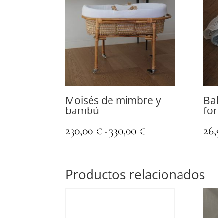
Moisés de mimbre y
Ba
bambú
fo
Rango
230,00
€
330,00
€
26
-
de
precios:
desde
Productos relacionados
230,00 €
hasta
330,00 €